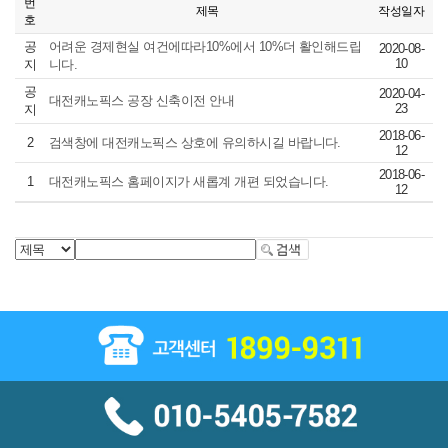
번
제목
작성일자
호
공
어려운 경제현실 여건에따라10%에서 10%더 활인해드립
2020-08-
10
지
니다.
공
2020-04-
대전캐노픽스 공장 신축이전 안내
23
지
2018-06-
2
검색창에 대전캐노픽스 상호에 유의하시길 바랍니다.
12
2018-06-
1
대전캐노픽스 홈페이지가 새롭계 개편 되었습니다.
12