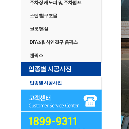
주차장 캐노피 및 주차램프
스텐/철구조물
썬룸/온실
DIY조립식연결구 홈픽스
캔픽스
업종별 시공사진
업종별 시공사진