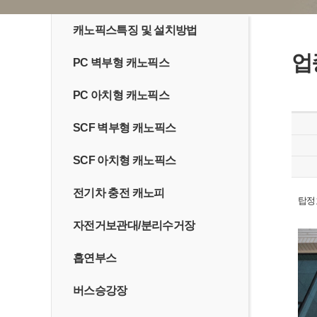
캐노픽스특징 및 설치방법
업
PC 벽부형 캐노픽스
PC 아치형 캐노픽스
SCF 벽부형 캐노픽스
SCF 아치형 캐노픽스
전기차 충전 캐노피
탑정
자전거보관대/분리수거장
흡연부스
버스승강장