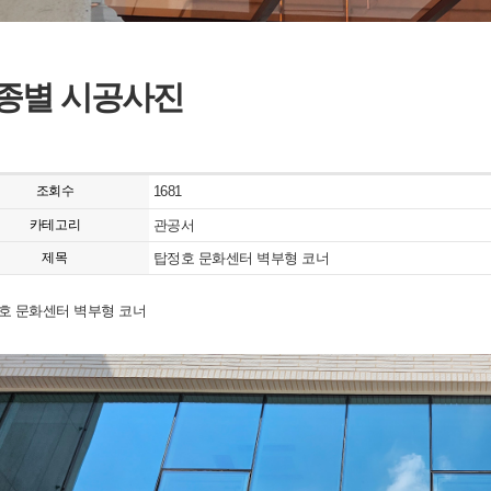
종별 시공사진
조회수
1681
카테고리
관공서
제목
탑정호 문화센터 벽부형 코너
호 문화센터 벽부형 코너