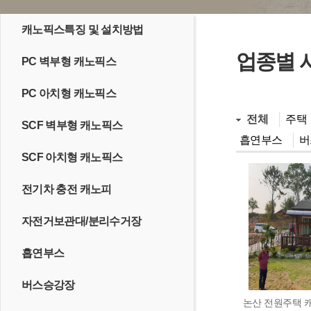
캐노픽스특징 및 설치방법
업종별 
PC 벽부형 캐노픽스
PC 아치형 캐노픽스
전체
주택
SCF 벽부형 캐노픽스
흡연부스
버
SCF 아치형 캐노픽스
전기차 충전 캐노피
자전거보관대/분리수거장
흡연부스
버스승강장
논산 전원주택 캐