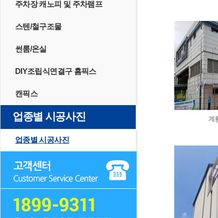
주차장 캐노피 및 주차램프
스텐/철구조물
썬룸/온실
DIY조립식연결구 홈픽스
캔픽스
업종별 시공사진
계
업종별 시공사진