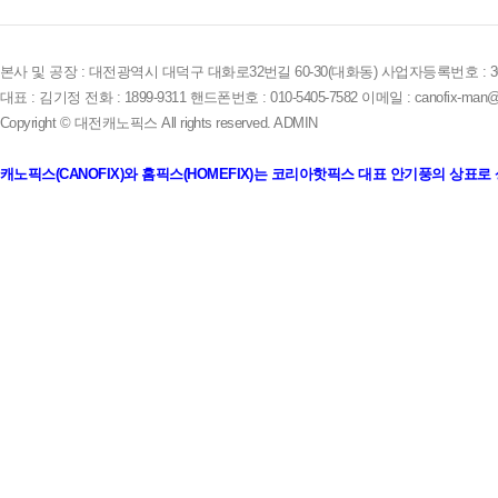
본사 및 공장 : 대전광역시 대덕구 대화로32번길 60-30(대화동) 사업자등록번호 : 305-
대표 : 김기정 전화 : 1899-9311 핸드폰번호 : 010-5405-7582 이메일 : canofix-man@
Copyright © 대전캐노픽스 All rights reserved.
ADMIN
캐노픽스(CANOFIX)와 홈픽스(HOMEFIX)는 코리아핫픽스 대표 안기풍의 상표