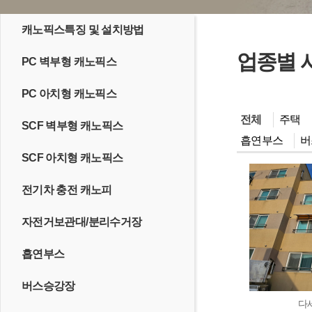
캐노픽스특징 및 설치방법
업종별 
PC 벽부형 캐노픽스
PC 아치형 캐노픽스
전체
주택
SCF 벽부형 캐노픽스
흡연부스
버
SCF 아치형 캐노픽스
전기차 충전 캐노피
자전거보관대/분리수거장
흡연부스
버스승강장
다