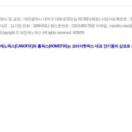
본사 및 공장 : 대전광역시 대덕구 대화로32번길 60-30(대화동) 사업자등록번호 : 305-
대표 : 김기정 전화 : 1899-9311 핸드폰번호 : 010-5405-7582 이메일 : canofix-man@
Copyright © 대전캐노픽스 All rights reserved.
ADMIN
캐노픽스(CANOFIX)와 홈픽스(HOMEFIX)는 코리아핫픽스 대표 안기풍의 상표