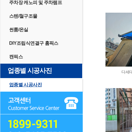
주차장 캐노피 및 주차램프
스텐/철구조물
썬룸/온실
DIY조립식연결구 홈픽스
캔픽스
업종별 시공사진
다세대
업종별 시공사진