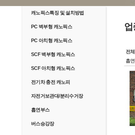
캐노픽스특징 및 설치방법
업
PC 벽부형 캐노픽스
PC 아치형 캐노픽스
전체
SCF 벽부형 캐노픽스
흡연
SCF 아치형 캐노픽스
전기차 충전 캐노피
자전거보관대/분리수거장
흡연부스
버스승강장