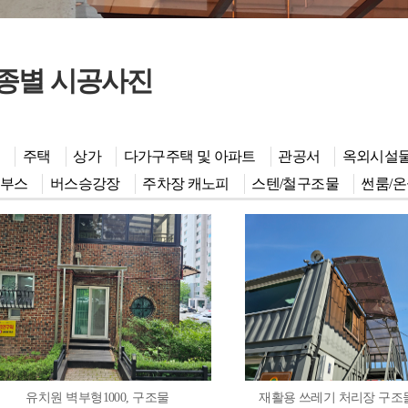
종별 시공사진
주택
상가
다가구주택 및 아파트
관공서
옥외시설
부스
버스승강장
주차장 캐노피
스텐/철구조물
썬룸/
유치원 벽부형1000, 구조물
재활용 쓰레기 처리장 구조