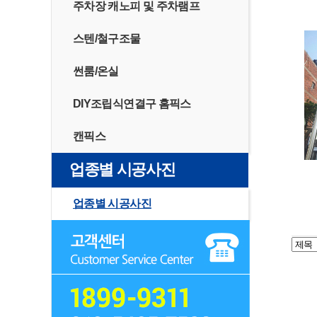
주차장 캐노피 및 주차램프
스텐/철구조물
썬룸/온실
DIY조립식연결구 홈픽스
캔픽스
업종별 시공사진
업종별 시공사진