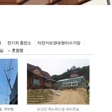
물
전기차 충전소
자전거보관대/분리수거장
온실
혼합형
물, 벽부형
논산군 캐노픽스및 유리온실