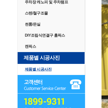
주차장 캐노피 및 주차램프
스텐/철구조물
썬룸/온실
DIY조립식연결구 홈픽스
캔픽스
제품별 시공사진
제품별 시공사진