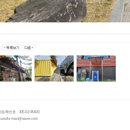
번호 : 305-02-95600
nofix-man@naver.com