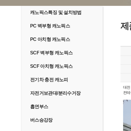
캐노픽스특징 및 설치방법
제
PC 벽부형 캐노픽스
PC 아치형 캐노픽스
SCF 벽부형 캐노픽스
SCF 아치형 캐노픽스
전기차 충전 캐노피
대전 
컨테
자전거보관대/분리수거장
흡연부스
버스승강장