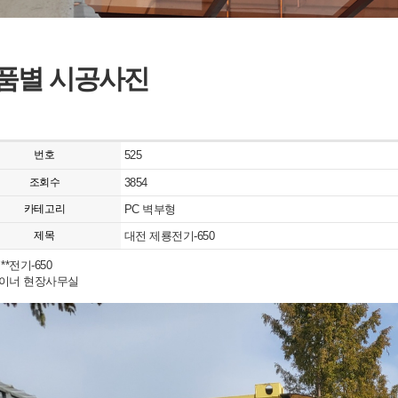
품별 시공사진
번호
525
조회수
3854
카테고리
PC 벽부형
제목
대전 제룡전기-650
**전기-650
이너 현장사무실