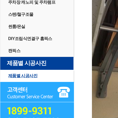
주차장 캐노피 및 주차램프
스텐/철구조물
썬룸/온실
DIY조립식연결구 홈픽스
캔픽스
제품별 시공사진
제품별 시공사진