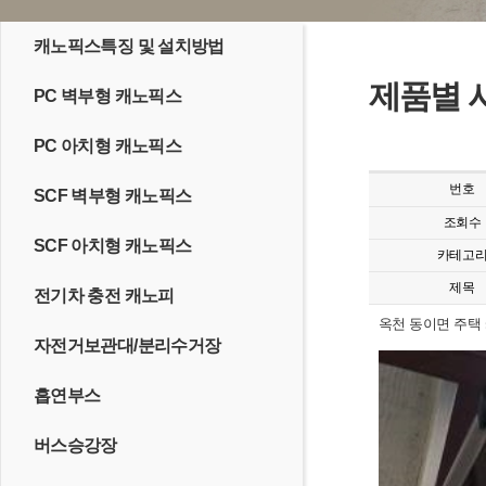
캐노픽스특징 및 설치방법
제품별 
PC 벽부형 캐노픽스
PC 아치형 캐노픽스
번호
SCF 벽부형 캐노픽스
조회수
SCF 아치형 캐노픽스
카테고
제목
전기차 충전 캐노피
옥천 동이면 주택
자전거보관대/분리수거장
흡연부스
버스승강장