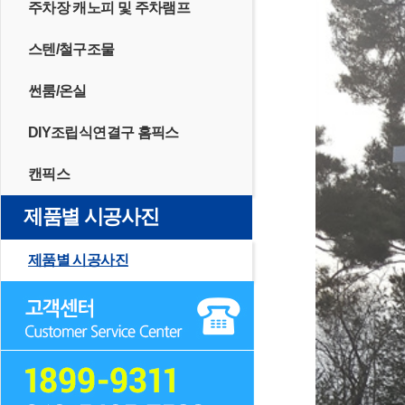
주차장 캐노피 및 주차램프
스텐/철구조물
썬룸/온실
DIY조립식연결구 홈픽스
캔픽스
제품별 시공사진
제품별 시공사진