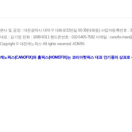
본사 및 공장 : 대전광역시 대덕구 대화로32번길 60-30(대화동) 사업자등록번호 : 305-
대표 : 김기정 전화 : 1899-9311 핸드폰번호 : 010-5405-7582 이메일 : canofix-man@
Copyright © 대전캐노픽스 All rights reserved.
ADMIN
캐노픽스(CANOFIX)와 홈픽스(HOMEFIX)는 코리아핫픽스 대표 안기풍의 상표