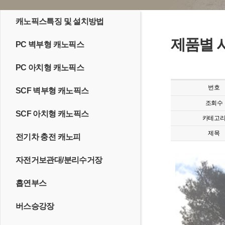
캐노픽스특징 및 설치방법
제품별 
PC 벽부형 캐노픽스
PC 아치형 캐노픽스
번호
SCF 벽부형 캐노픽스
조회수
SCF 아치형 캐노픽스
카테고
제목
전기차 충전 캐노피
자전거보관대/분리수거장
흡연부스
버스승강장