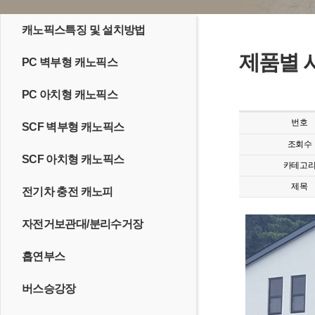
캐노픽스특징 및 설치방법
제품별 
PC 벽부형 캐노픽스
PC 아치형 캐노픽스
번호
SCF 벽부형 캐노픽스
조회수
SCF 아치형 캐노픽스
카테고
제목
전기차 충전 캐노피
자전거보관대/분리수거장
흡연부스
버스승강장