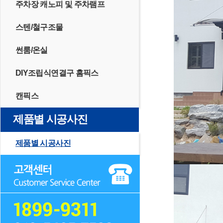
주차장 캐노피 및 주차램프
스텐/철구조물
썬룸/온실
DIY조립식연결구 홈픽스
캔픽스
제품별 시공사진
제품별 시공사진