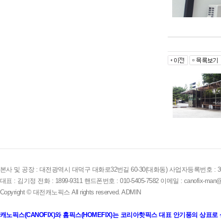
본사 및 공장 : 대전광역시 대덕구 대화로32번길 60-30(대화동) 사업자등록번호 : 305-
대표 : 김기정 전화 : 1899-9311 핸드폰번호 : 010-5405-7582 이메일 : canofix-man@
Copyright © 대전캐노픽스 All rights reserved.
ADMIN
캐노픽스(CANOFIX)와 홈픽스(HOMEFIX)는 코리아핫픽스 대표 안기풍의 상표